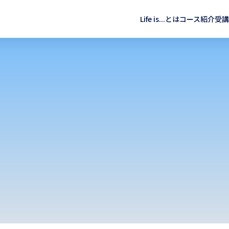
Life is...とは
コース紹介
受