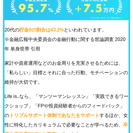
20代の
貯金0の割合は43.2%
といわれています。
※金融広報中央委員会の金融行動に関する世論調査 2020
年 単身世帯 引用
家計や資産運用などのお金周りを充実させるためには、
「私らしい」目標とそれに合った行動、モチベーションの
維持が大切です。
Life is..なら、「マンツーマンレッスン」「実践できるワー
クショップ」「FPや投資経験者からのフィードバック」
の
トリプルサポート体制であなたをサポート
するほか、女
性に特化したカリキュラムで必要なことが学べるため、
卒