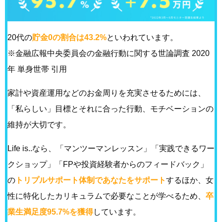
20代の
貯金0の割合は43.2%
といわれています。
※金融広報中央委員会の金融行動に関する世論調査 2020
年 単身世帯 引用
家計や資産運用などのお金周りを充実させるためには、
「私らしい」目標とそれに合った行動、モチベーションの
維持が大切です。
Life is..なら、「マンツーマンレッスン」「実践できるワー
クショップ」「FPや投資経験者からのフィードバック」
の
トリプルサポート体制であなたをサポート
するほか、女
性に特化したカリキュラムで必要なことが学べるため、
卒
業生満足度95.7%を獲得
しています。