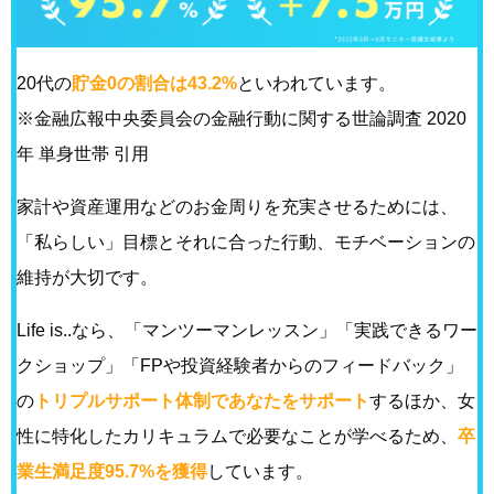
20代の
貯金0の割合は43.2%
といわれています。
※金融広報中央委員会の金融行動に関する世論調査 2020
年 単身世帯 引用
家計や資産運用などのお金周りを充実させるためには、
「私らしい」目標とそれに合った行動、モチベーションの
維持が大切です。
Life is..なら、「マンツーマンレッスン」「実践できるワー
クショップ」「FPや投資経験者からのフィードバック」
の
トリプルサポート体制であなたをサポート
するほか、女
性に特化したカリキュラムで必要なことが学べるため、
卒
業生満足度95.7%を獲得
しています。