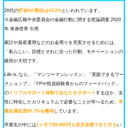
20代の
貯金0の割合は43.2%
といわれています。
※金融広報中央委員会の金融行動に関する世論調査 2020
年 単身世帯 引用
家計や資産運用などのお金周りを充実させるためには、
「私らしい」目標とそれに合った行動、モチベーションの
維持が大切です。
Life is..なら、「マンツーマンレッスン」「実践できるワー
クショップ」「FPや投資経験者からのフィードバック」
の
トリプルサポート体制であなたをサポート
するほか、女
性に特化したカリキュラムで必要なことが学べるため、
卒
業生満足度95.7%を獲得
しています。
卒業生の中には
1ヶ月で98,000円も収支改善できた方も
い