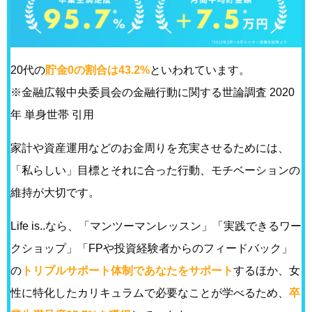
20代の
貯金0の割合は43.2%
といわれています。
※金融広報中央委員会の金融行動に関する世論調査 2020
年 単身世帯 引用
家計や資産運用などのお金周りを充実させるためには、
「私らしい」目標とそれに合った行動、モチベーションの
維持が大切です。
Life is..なら、「マンツーマンレッスン」「実践できるワー
クショップ」「FPや投資経験者からのフィードバック」
の
トリプルサポート体制であなたをサポート
するほか、女
性に特化したカリキュラムで必要なことが学べるため、
卒