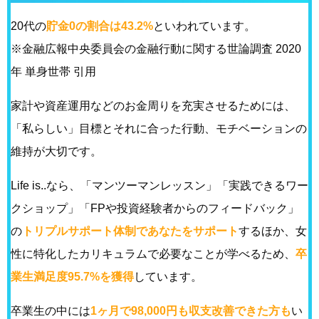
20代の
貯金0の割合は43.2%
といわれています。
※金融広報中央委員会の金融行動に関する世論調査 2020
年 単身世帯 引用
家計や資産運用などのお金周りを充実させるためには、
「私らしい」目標とそれに合った行動、モチベーションの
維持が大切です。
Life is..なら、「マンツーマンレッスン」「実践できるワー
クショップ」「FPや投資経験者からのフィードバック」
の
トリプルサポート体制であなたをサポート
するほか、女
性に特化したカリキュラムで必要なことが学べるため、
卒
業生満足度95.7%を獲得
しています。
卒業生の中には
1ヶ月で98,000円も収支改善できた方も
い