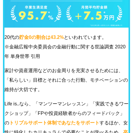
20代の
貯金0の割合は43.2%
といわれています。
※金融広報中央委員会の金融行動に関する世論調査 2020
年 単身世帯 引用
家計や資産運用などのお金周りを充実させるためには、
「私らしい」目標とそれに合った行動、モチベーションの
維持が大切です。
Life is..なら、「マンツーマンレッスン」「実践できるワー
クショップ」「FPや投資経験者からのフィードバック」
の
トリプルサポート体制であなたをサポート
するほか、女
性に特化したカリキュラムで必要なことが学べるため、
卒